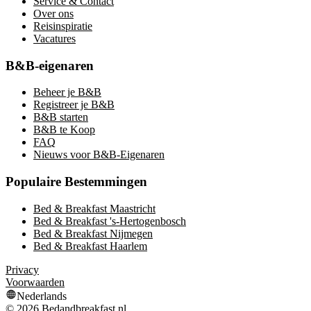
Service & Contact
Over ons
Reisinspiratie
Vacatures
B&B-eigenaren
Beheer je B&B
Registreer je B&B
B&B starten
B&B te Koop
FAQ
Nieuws voor B&B-Eigenaren
Populaire Bestemmingen
Bed & Breakfast Maastricht
Bed & Breakfast 's-Hertogenbosch
Bed & Breakfast Nijmegen
Bed & Breakfast Haarlem
Privacy
Voorwaarden
Nederlands
©
2026
Bedandbreakfast.nl