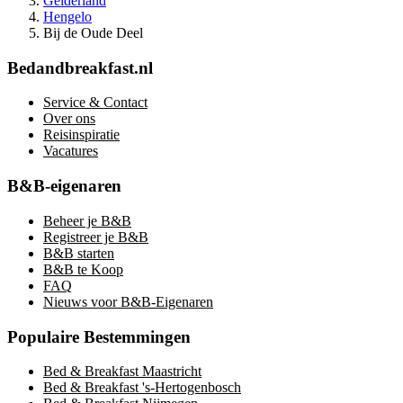
Gelderland
Hengelo
Bij de Oude Deel
Bedandbreakfast.nl
Service & Contact
Over ons
Reisinspiratie
Vacatures
B&B-eigenaren
Beheer je B&B
Registreer je B&B
B&B starten
B&B te Koop
FAQ
Nieuws voor B&B-Eigenaren
Populaire Bestemmingen
Bed & Breakfast Maastricht
Bed & Breakfast 's-Hertogenbosch