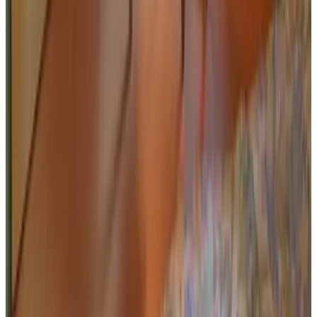
Activiteiten
Kanovaren
Vissen
Tennisbaan
Golfen
Paardrijden
Fietsen
Minigolf
Wandelen
Fietsen
Afsluitbare fietsenstalling
Oplaadpunt elektrische fiets
Internet
WiFi (gratis)
Eten & Drinken
Ontbijt met streekproducten