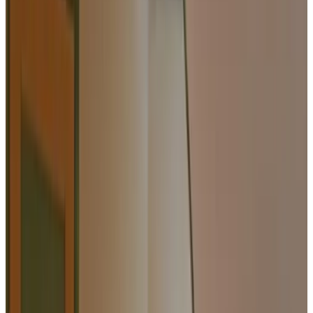
9.2
Fantastisch
601 reviews
Landhuis
2 gastenkamers