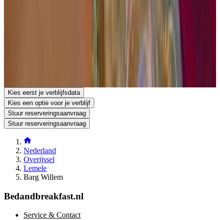
Boven Esweg 1
8148RZ Lemele
Nederland
Toon op kaart
Je reserveringsaanvraag is vrijblijvend en pas definitief nadat deze
door zowel jou als de eigenaar bevestigd is. Stel daarom gerust je
aanvullende vragen in het reserveringsaanvraagformulier.
Bekijk telefoonnummer
Stuur een reserveringsaanvraag
Stel een vraag per e-mail
Kies eerst je verblijfsdata
Kies een optie voor je verblijf
Stuur reserveringsaanvraag
Stuur reserveringsaanvraag
Nederland
Overijssel
Lemele
Barg Willem
Bedandbreakfast.nl
Service & Contact