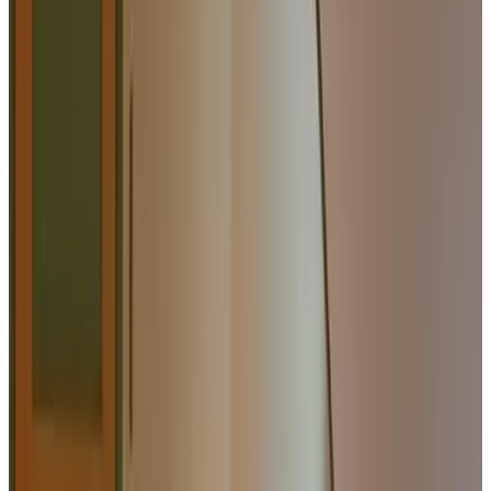
Voorzieningen
Parkeren (Gratis)
Terras (algemeen gebruik)
Tuin
Niet roken in gehele B&B
Huisdieren welkom (na overleg)
WiFi (gratis)
Meer voorzieningen
Kies je aankomstdatum
Kies je verblijfsdata om beschikbaarheid en prijzen te zien
Kies je verblijfsdata
Datums
Kies je verblijfsdata
Personen