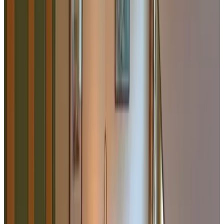
Kamer
Info
Kamerinformatie
Inclusief ontbijt
30 m²
Privé badkamer
Uitzicht op de tuin
Gratis WiFi
Kies je verblijfsdata om beschikbaarheid en prijzen te zien
Datums
Personen
Kies je verblijfsdata
Géén reserveringskosten of commissies
Je aanvraag is vrijblijvend
Je reserveert rechtstreeks bij de eigenaar
Inclusief ontbijt en toeristenbelasting
601 reviews