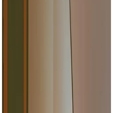
9.2
Fantastisch
601 reviews
Toon reviews
Na een paar honderd meter over een bospad gereden te hebben gaat
het bos over in grasland en ligt daar B&B Barg Willem. Ons huis
ligt op de oostelijke flank van de Lemeler/ Archemerberg in het
Vechtdal, aan de rand van het bos met vrij uitzicht naar Duitsland.
Door de unieke ligging van Barg Willem waant u zich in het
buitenland. Direct vanuit het huis kunt u urenlange wandelingen
maken door het bos en over de heide. Het Vechtdal beschikt over
kilometerslange goed begaanbare fietspaden. Zwolle, Hengelo en
Deventer zijn binnen drie kwartier te bereiken. Bij het ontbijt krijgt u
o.a. rauwmelkse kaas van Kaasboerderij Heileuver, zelf bereide
hangop, jam, muesli en zadencrackers. En natuurlijk houden wij ook
rekening met dieetwensen, zolang ze maar bekend zijn bij ons.