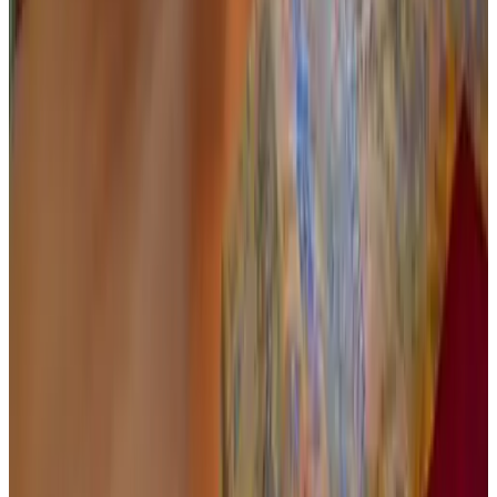
Ontbijt met eigengemaakte producten
Ontbijt met biologische producten
Op verzoek ontbijt met lactosevrije producten
Op verzoek ontbijt met glutenvrije producten
Ontbijt met vegetarische producten
Op verzoek ontbijt met vegan producten
Op verzoek lunchpakket mogelijk
Buiten & Uitzicht
Tuin
Terras (algemeen gebruik)
Gesproken talen
Nederlands
(Moedertaal)
Duits
Engels
Voorzieningen
Parkeren (Gratis)
Terras (algemeen gebruik)