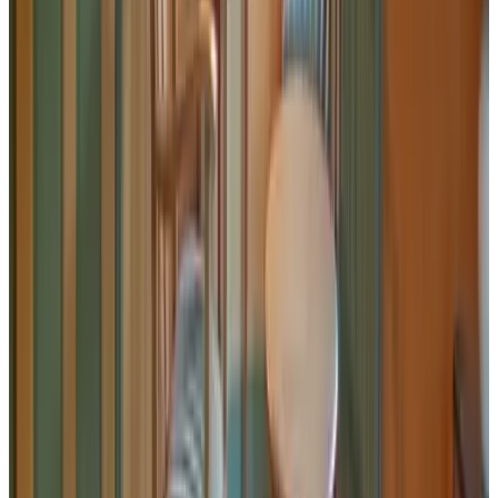
9.8
Fijne b & b op een fantastische plek aan de voet van de
lemelerberg. Hele aardige gastvrouw. Fijne kamer en een heel goed
ontbijt met zelfgemaakte producten. Het is er heerlijk rustig en je
hebt een mooi uitzicht. Wij hebben direct een nieuwe boeking
gedaan.
Geen