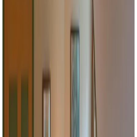
Kies je verblijfsdata om beschikbaarheid en prijzen te zien
gastenkamers voor je verblijf
Toon kamerfoto's
Eskamer
Kamer
Info
Kamerinformatie
Inclusief ontbijt
30 m²
Privé badkamer
Gratis WiFi
Kies je verblijfsdata om beschikbaarheid en prijzen te zien
Toon kamerfoto's
Boskamer