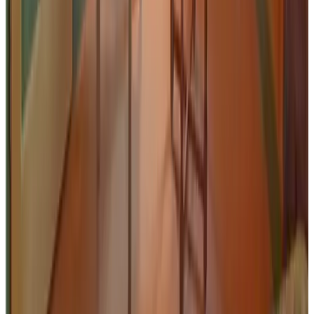
Service
9.4
Bekijk alle 601 reviews
Voorzieningen
In de accommodatie
Eetkamer
Koffie- en theefaciliteiten
Elektrische waterkoker
Parkeren
Parkeren (Gratis)
Parkeren op eigen terrein
Overig
Niet roken in gehele B&B
Algemeen
Huisdieren welkom (na overleg)