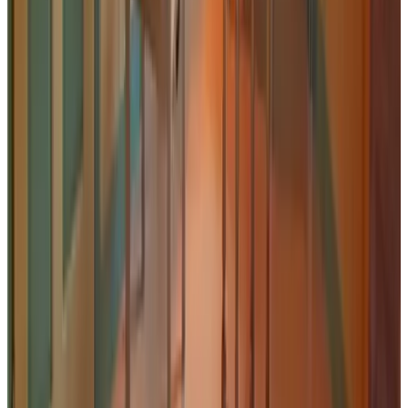
9.4
Super vriendelijk ontvangen en een prachtige locatie. Lekker
rustig en ontspannen. In overleg is er zo goed als alles mogelijk.
Marjan en Jelle, hartelijk bedankt voor jullie gastvrijheid.
Steviger kussens, maar dat is heel persoonlijk.
Bekijk alle reviews
Comfort
8.7
Hygiëne
9.2
Locatie
9.8
Prijs/kwaliteit
9.0