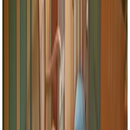
G
snessooG
Nederland,
augustus 2026