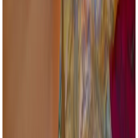
Tuin
Niet roken in gehele B&B
Meer voorzieningen
Voorwaarden
Inchecken
16:00 - 20:00
Uitchecken
09:00 - 11:00
Betaalmethodes op locatie
Contant
Overboeking (IBAN)
Betaalverzoek
Kinderen & Extra bedden
Details over kinderen en extra bedden vind je bij de
kamerinformatie.
Openbaar vervoer
500 m
van de bushalte
,
9 km
van het treinstation
Contact met Barg Willem
Barg Willem