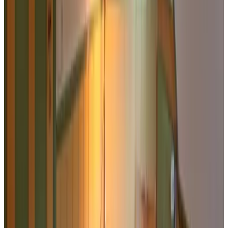
W
sledniW
augustus 2026