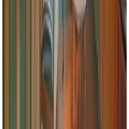
GN
srekkeN naJ-treG
NL,
juli 2026