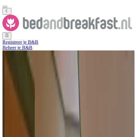
Registreer je B&B
Beheer je B&B
Toon alle foto's
Toon alle foto's
Barg Willem
Lemele
,
Overijssel
,
Nederland
Vrijblijvende aanvraag