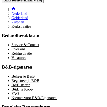
Stuur reserveringsaanvraag
Nederland
Gelderland
Zutphen
Kerkstraatje3
Bedandbreakfast.nl
Service & Contact
Over ons
Reisinspiratie
Vacatures
B&B-eigenaren
Beheer je B&B
Registreer je B&B
B&B starten
B&B te Koop
FAQ
Nieuws voor B&B-Eigenaren
Populaire Bestemmingen