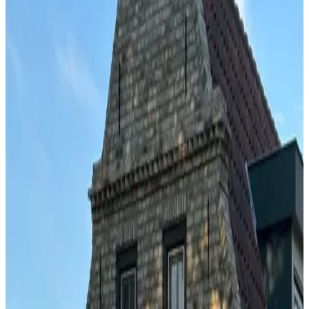
Bad
Privéterras
Eigen keuken
Koelkast
Meer
Opties voor ontbijt
Inclusief ontbijt
Streekproducten
Classificatie