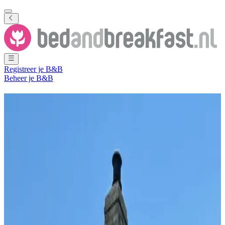
Registreer je B&B
Beheer je B&B
Bed and Breakfast
Ameland
5 B&B's
op
Ameland
Eiland
(
Friesland
,
Nederland
)
Filter
Sorteer
Kaart
Kamertype
Gastenkamer
Appartement
Populaire bestemmingen
Hollum
(
4
)