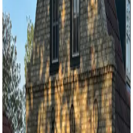
Toegankelijkheid
Geheel gelegen op begane grond
Adults only
Appartement de Singel
Ballum, Nederland
8.5