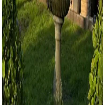
8.6
B&B Ut ânker fan de Jong
Hollum, Nederland
9.3