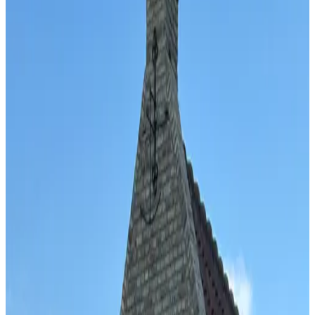
Ballum
(
1
)
Reviewscore
Algemene voorzieningen
WiFi (gratis)
Huisdieren welkom (na overleg)
Fietsen beschikbaar
Parkeren (Gratis)
Tuin
Terras
Meer
Kamervoorzieningen
Privé badkamer
Eigen entree