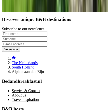
5
Discover unique B&B destinations
Subscribe to our newsletter
Subscribe
The Netherlands
South Holland
Alphen aan den Rijn
Bedandbreakfast.nl
Service & Contact
About us
Travel inspiration
B&B hosts