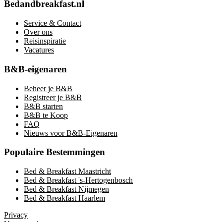
Bedandbreakfast.nl
Service & Contact
Over ons
Reisinspiratie
Vacatures
B&B-eigenaren
Beheer je B&B
Registreer je B&B
B&B starten
B&B te Koop
FAQ
Nieuws voor B&B-Eigenaren
Populaire Bestemmingen
Bed & Breakfast Maastricht
Bed & Breakfast 's-Hertogenbosch
Bed & Breakfast Nijmegen
Bed & Breakfast Haarlem
Privacy