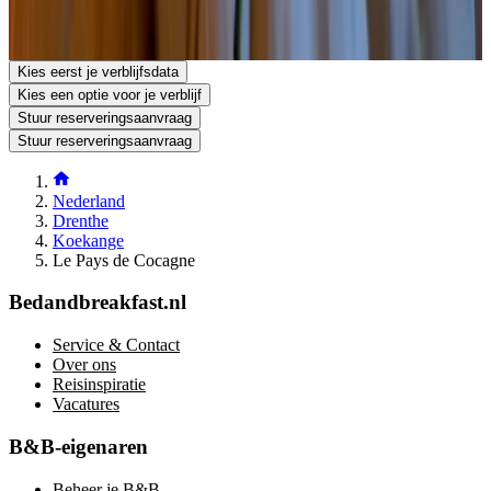
aanvullende vragen in het reserveringsaanvraagformulier.
Bekijk website
Bekijk telefoonnummer
Stuur een reserveringsaanvraag
Stel een vraag per e-mail
Kies eerst je verblijfsdata
Kies een optie voor je verblijf
Stuur reserveringsaanvraag
Stuur reserveringsaanvraag
Nederland
Drenthe
Koekange
Le Pays de Cocagne
Bedandbreakfast.nl
Service & Contact
Over ons
Reisinspiratie
Vacatures
B&B-eigenaren
Beheer je B&B