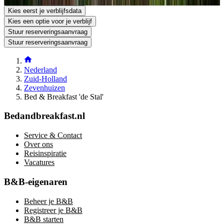
Stuur een reserveringsaanvraag
Stel een vraag per e-mail
Kies eerst je verblijfsdata
Kies een optie voor je verblijf
Stuur reserveringsaanvraag
Stuur reserveringsaanvraag
Nederland
Zuid-Holland
Zevenhuizen
Bed & Breakfast 'de Stal'
Bedandbreakfast.nl
Service & Contact
Over ons
Reisinspiratie
Vacatures
B&B-eigenaren
Beheer je B&B
Registreer je B&B
B&B starten