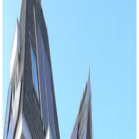
Ontsnap naar de prachtige Zuid-Limburgse heuvels in ons stijlvolle
vakantiehuis in Epen. Of je nu komt om te wandelen door de
bossen, de beroemde wielerklimmen te trotseren of gewoon tot rust
wilt komen in onze ruime tuin; dit is de perfecte uitvalsbasis. De
woning combineert een authentieke sfeer met modern gemak, zoals
een luxe regendouche. De Ruimte Wonen & Eten: Een lichte, open
ruimte met een comfortabele lederen bank, tv-hoek en een gezellige
eettafel. Keuken: Modern en volledig uitgerust met
inductiekookplaat, oven en een karakteristieke porseleinen spoelbak.
Slapen: Twee sfeervolle slaapkamers onder het schuine dak met
houten balken. Kamer 1: Ruim tweepersoonsbed en eigen wastafel.
Kamer 2: Twee eenpersoonsbedden en eigen wastafel. Badkamer:
Fris en modern met inloopdouche en toilet. Highlights Geniet van de
buitenlucht op de grote overdekte veranda met barbecue. Inclusief
wasmachine, droger en een ruime collectie boeken en dvd's. De
ideale plek in hartje Epen!
Voorzieningen
Terras (algemeen gebruik)
Tuin
Speelterrein