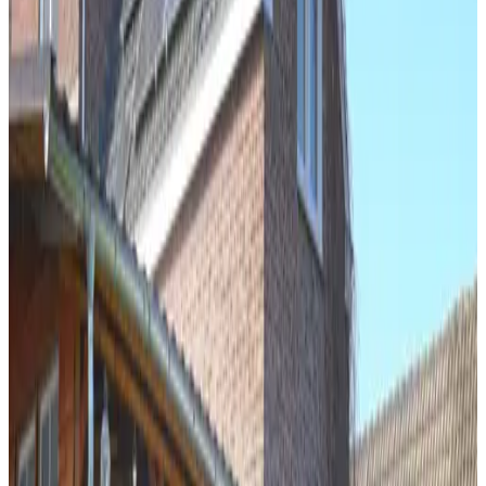
Toon kamerfoto's
Sfeervolle woning grote tuin & veranda
hartje Epen
Vakantiehuis
Info
Kamerinformatie
Geen ontbijt
65 m²
Privé badkamer
Privéterras
Eigen keuken
Uitzicht op de tuin
Eigen entree
Gratis WiFi
Kies je verblijfsdata om beschikbaarheid en prijzen te zien
Datums
Personen