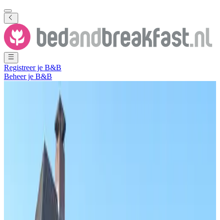
Registreer je B&B
Beheer je B&B
Toon alle foto's
Toon alle foto's
B and the B - Vakantiewoning
Epen
Epen
,
Limburg
,
Nederland
Vrijblijvende aanvraag
Bed & Breakfast
1 vakantiehuis