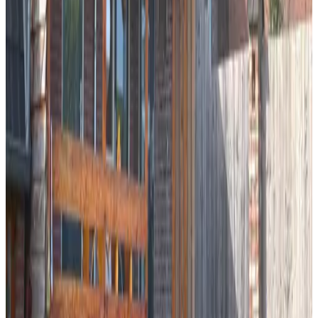
Eetkamer
Keuken (algemeen gebruik)
TV
Koelkast
Vaatwasser
Magnetron
Koffie- en theefaciliteiten
Elektrische waterkoker
Keukengerei
Oven
Kookplaat
Broodrooster
Voor kinderen
Speelterrein
Spelletjes aanwezig
Eten & Drinken
Kinderstoel aanwezig
BBQ-voorzieningen