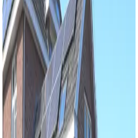
BBQ-voorzieningen
Spelletjes aanwezig
Keuken (algemeen gebruik)
Niet roken in gehele B&B
WiFi (gratis)
Meer voorzieningen
Kies je aankomstdatum
Kies je verblijfsdata om beschikbaarheid en prijzen te zien
Kies je verblijfsdata
Datums
Kies je verblijfsdata
Personen
Kies je verblijfsdata om beschikbaarheid en prijzen te zien
vakantiehuis voor je verblijf