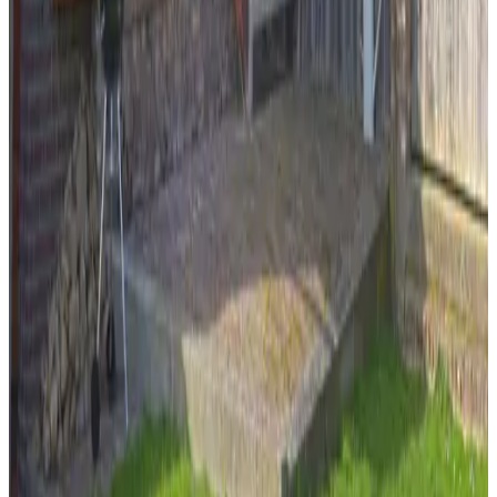
Uitchecken
08:00 - 11:00
Betaalmethodes op locatie
Overboeking (IBAN)
Kinderen & Extra bedden
Kinderen van alle leeftijden zijn welkom.
Details over kinderen en extra bedden vind je bij de
kamerinformatie.
Openbaar vervoer
500 m
van de bushalte
Contact met B and the B -
Vakantiewoning Epen
B and the B - Vakantiewoning Epen
Wilhelminastraat 17
6285AS Epen
Nederland
Toon op kaart
Je reserveringsaanvraag is vrijblijvend en pas definitief nadat deze
door zowel jou als de eigenaar bevestigd is. Stel daarom gerust je
aanvullende vragen in het reserveringsaanvraagformulier.
Bekijk telefoonnummer