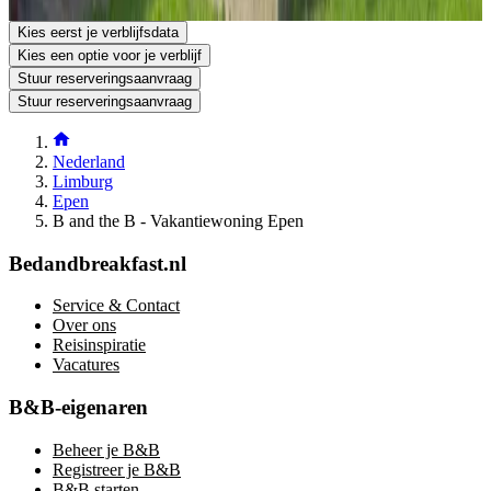
Stuur een reserveringsaanvraag
Stel een vraag per e-mail
Kies eerst je verblijfsdata
Kies een optie voor je verblijf
Stuur reserveringsaanvraag
Stuur reserveringsaanvraag
Nederland
Limburg
Epen
B and the B - Vakantiewoning Epen
Bedandbreakfast.nl
Service & Contact
Over ons
Reisinspiratie
Vacatures
B&B-eigenaren
Beheer je B&B
Registreer je B&B
B&B starten