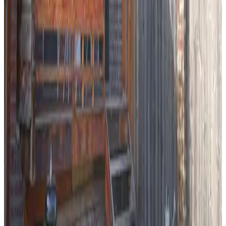
Overig
Niet roken in gehele B&B
Rookvrij terrein
Gesproken talen
Nederlands
Engels
Voorzieningen
Terras (algemeen gebruik)
Tuin
Speelterrein
BBQ-voorzieningen
Meer voorzieningen
Voorwaarden
Inchecken
15:00 - 22:00