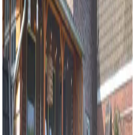
Kies je verblijfsdata
Géén reserveringskosten of commissies
Je aanvraag is vrijblijvend
Je reserveert rechtstreeks bij de eigenaar
Inclusief toeristenbelasting
Voorzieningen
Internet
WiFi (gratis)
Buiten & Uitzicht
Tuin
Terras (algemeen gebruik)
Algemeen
Huisdieren niet toegestaan
In de accommodatie