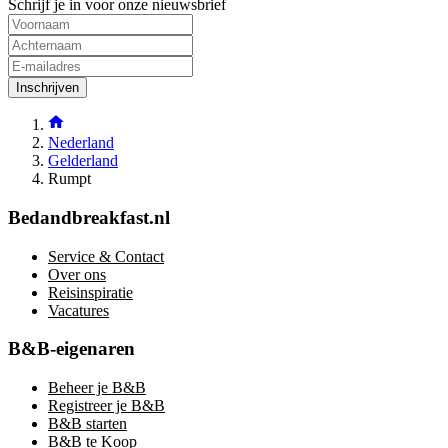
Schrijf je in voor onze nieuwsbrief
Inschrijven
Nederland
Gelderland
Rumpt
Bedandbreakfast.nl
Service & Contact
Over ons
Reisinspiratie
Vacatures
B&B-eigenaren
Beheer je B&B
Registreer je B&B
B&B starten
B&B te Koop