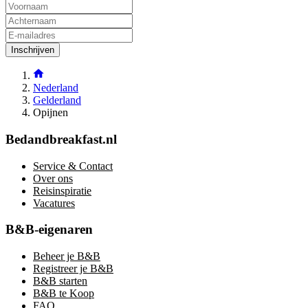
Inschrijven
Nederland
Gelderland
Opijnen
Bedandbreakfast.nl
Service & Contact
Over ons
Reisinspiratie
Vacatures
B&B-eigenaren
Beheer je B&B
Registreer je B&B
B&B starten
B&B te Koop
FAQ