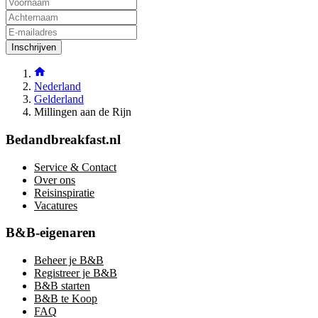
Inschrijven
Nederland
Gelderland
Millingen aan de Rijn
Bedandbreakfast.nl
Service & Contact
Over ons
Reisinspiratie
Vacatures
B&B-eigenaren
Beheer je B&B
Registreer je B&B
B&B starten
B&B te Koop
FAQ