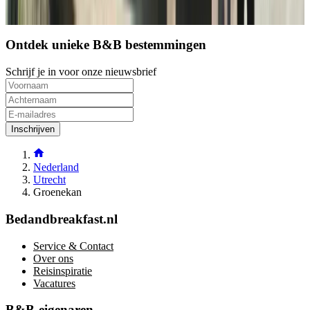
5
Ontdek unieke B&B bestemmingen
Schrijf je in voor onze nieuwsbrief
Inschrijven
Nederland
Utrecht
Groenekan
Bedandbreakfast.nl
Service & Contact
Over ons
Reisinspiratie
Vacatures
B&B-eigenaren