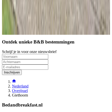
1
2
3
4
5
Ontdek unieke B&B bestemmingen
Schrijf je in voor onze nieuwsbrief
Inschrijven
Nederland
Overijssel
Giethoorn
Bedandbreakfast.nl