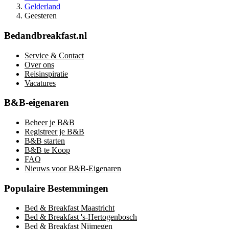
Gelderland
Geesteren
Bedandbreakfast.nl
Service & Contact
Over ons
Reisinspiratie
Vacatures
B&B-eigenaren
Beheer je B&B
Registreer je B&B
B&B starten
B&B te Koop
FAQ
Nieuws voor B&B-Eigenaren
Populaire Bestemmingen
Bed & Breakfast Maastricht
Bed & Breakfast 's-Hertogenbosch
Bed & Breakfast Nijmegen