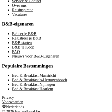
Service & Contact
Over ons
Reisinspiratie
Vacatures
B&B-eigenaren
Beheer je B&B
Registreer je B&B
B&B starten
B&B te Koop
FAQ
Nieuws voor B&B-Eigenaren
Populaire Bestemmingen
Bed & Breakfast Maastricht
Bed & Breakfast 's-Hertogenbosch
Bed & Breakfast Nijmegen
Bed & Breakfast Haarlem
Privacy
Voorwaarden
Nederlands
©
2026
Bedandbreakfast.nl