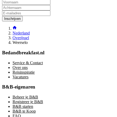
Inschrijven
Nederland
Overijssel
Weerselo
Bedandbreakfast.nl
Service & Contact
Over ons
Reisinspiratie
Vacatures
B&B-eigenaren
Beheer je B&B
Registreer je B&B
B&B starten
B&B te Koop
FAQ