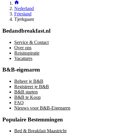
Nederland
Friesland
Tjerkgaast
Bedandbreakfast.nl
Service & Contact
Over ons
Reisinspiratie
Vacatures
B&B-eigenaren
Beheer je B&B
Registreer je B&B
B&B starten
B&B te Koop
FAQ
Nieuws voor B&B-Eigenaren
Populaire Bestemmingen
Bed & Breakfast Maastricht