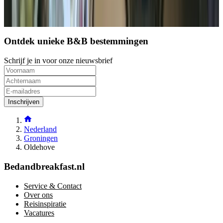
4
5
Ontdek unieke B&B bestemmingen
Schrijf je in voor onze nieuwsbrief
Inschrijven
Nederland
Groningen
Oldehove
Bedandbreakfast.nl
Service & Contact
Over ons
Reisinspiratie
Vacatures