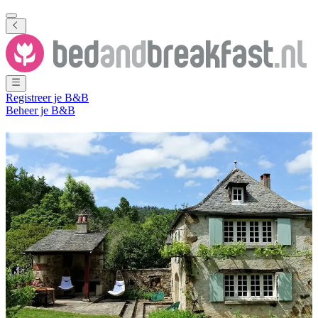
Registreer je B&B
Beheer je B&B
Lees je liever reisinspiratie in het
Nederlands?
Sorry, de inhoud van deze pagina is niet beschikbaar in het
Nederlands.
Maar maak je geen zorgen! Als je op zoek bent naar ideeën voor
authentieke reizen, dan weten wij de juiste plek. Onze
reispagina
staat vol verhalen, inspiratie en tips om het beste uit elke reis te
halen. Wij geloven dat B&B's de beste uitvalsbasis zijn voor
authentieke reizen, waardoor je de lokale cultuur en schoonheid van
elke bestemming kunt ervaren. Duik mee in een wereld vol kleine
details en grote ontdekkingen!